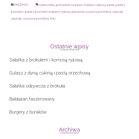
PRZEPISY
czarnuszka
,
gotowanie na parze
,
makaron ryżowy
,
pasta
,
pasta z
łososiem
,
pasta z łososiem makaron ryżowy
,
pieczenie
,
suszone pomidory
,
szpinak
,
szpinak i suszone pomidory
,
tofu
Ostatnie wpisy
Sałatka z brokułem i komosą ryżową
Gulasz z dynią cukinią i pastą orzechową
Sałatka odżywcza z brokuła
Bakłażan faszerowany
Burgery z buraków
Archiwa