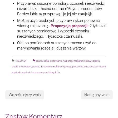
Przyprawa: suszone pomidory, czosnek niedźwiedzi
i czarnuszka można dostać różnych producentów.
Bardzo lubię tą przyprawę i ja jej nie żałuję😉
Można użyć osobnych przypraw i skomponować
własną mieszankę.
Propozycja proporcji:
2 łyżeczki
suszonych pomidorów, 1 łyżeczki czosnku
niedźwiedziego, 1 łyżeczka czarnuszki.
Olej po pomidorach suszonych można użyć do
marynowania łososia i duszenia warzyw.
PRZEPISY
czarnuszka
,
gotowanie na parze
,
makaron ryżowy
,
pasta
,
pasta z łososiem
,
pasta z łososiem makaron ryżowy
,
pieczenie
,
suszone pomidory
,
szpinak
,
szpinak i suszone pomidory
,
tofu
Wcześniejszy wpis
Następny wpis
Zostaw Komentarz