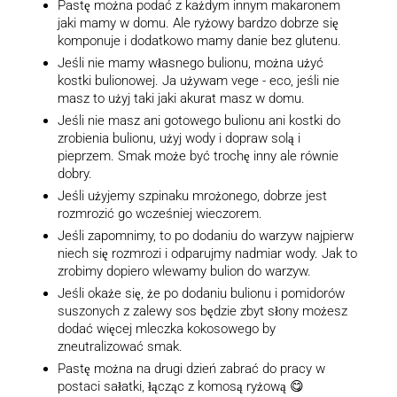
Pastę można podać z każdym innym makaronem
jaki mamy w domu. Ale ryżowy bardzo dobrze się
komponuje i dodatkowo mamy danie bez glutenu.
Jeśli nie mamy własnego bulionu, można użyć
kostki bulionowej. Ja używam vege - eco, jeśli nie
masz to użyj taki jaki akurat masz w domu.
Jeśli nie masz ani gotowego bulionu ani kostki do
zrobienia bulionu, użyj wody i dopraw solą i
pieprzem. Smak może być trochę inny ale równie
dobry.
Jeśli użyjemy szpinaku mrożonego, dobrze jest
rozmrozić go wcześniej wieczorem.
Jeśli zapomnimy, to po dodaniu do warzyw najpierw
niech się rozmrozi i odparujmy nadmiar wody. Jak to
zrobimy dopiero wlewamy bulion do warzyw.
Jeśli okaże się, że po dodaniu bulionu i pomidorów
suszonych z zalewy sos będzie zbyt słony możesz
dodać więcej mleczka kokosowego by
zneutralizować smak.
Pastę można na drugi dzień zabrać do pracy w
postaci sałatki, łącząc z komosą ryżową 😋