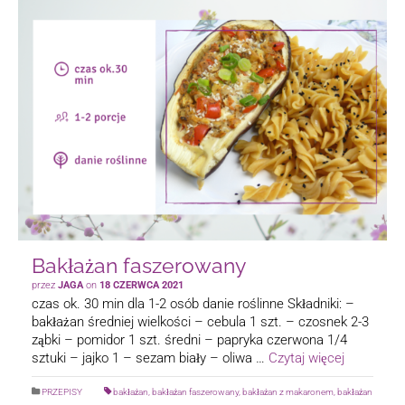
Bakłażan faszerowany
przez
JAGA
on
18 CZERWCA 2021
czas ok. 30 min dla 1-2 osób danie roślinne Składniki: –
bakłażan średniej wielkości – cebula 1 szt. – czosnek 2-3
ząbki – pomidor 1 szt. średni – papryka czerwona 1/4
sztuki – jajko 1 – sezam biały – oliwa …
Czytaj więcej
PRZEPISY
bakłażan
,
bakłażan faszerowany
,
bakłażan z makaronem
,
bakłażan