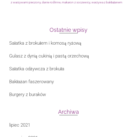
z warzywami pieczony
,
danie roślinne
,
makaron z soczewicy
,
warzywa z bakłażanem
Ostatnie wpisy
Sałatka z brokułem i komosą ryżową
Gulasz z dynią cukinią i pastą orzechową
Sałatka odżywcza z brokuła
Bakłażan faszerowany
Burgery z buraków
Archiwa
lipiec 2021